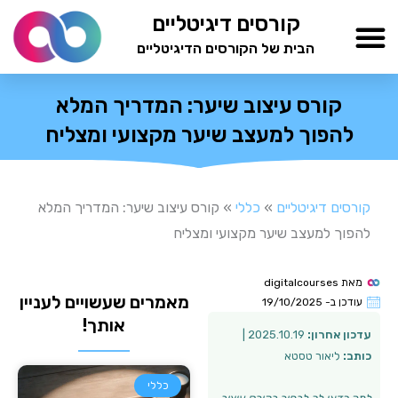
ילוג
קורסים דיגיטליים
תוכן
הבית של הקורסים הדיגיטליים
TESTAMIND Academy
קורס עיצוב שיער: המדריך המלא
להפוך למעצב שיער מקצועי ומצליח
קורסים דיגיטליים
»
כללי
»
קורס עיצוב שיער: המדריך המלא
להפוך למעצב שיער מקצועי ומצליח
מאת
digitalcourses
מאמרים שעשויים לעניין
עודכן ב-
19/10/2025
אותך!
עדכון אחרון:
2025.10.19 |
כותב:
ליאור טסטא
כללי