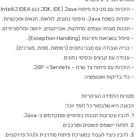
– היכרות עם סביבת פיתוח Java (JDK, IDE כגון IntelliJ IDEA או Eclipse).
– יסודות בשפת Java: טיפוסי נתונים, לולאות, תנאים ופונקציות.
– תכנות מונחה עצמים: מחלקות, אובייקטים, ירושה ופולימורפיזם.
– טיפול בשגיאות וחריגות (Exception Handling).
– בנייה ועבודה עם מבני נתונים (רשימות, מפות, מערכים).
– עבודה עם קבצים ובסיסי נתונים.
– היכרות עם פיתוח צד שרת – Servlets ו- JSP.
– כלי בדיקות ואוטומציה.
מטרות הלמידה העיקריות
הכוונה היא שלבסוף כל לומד יוכל:
1. להבין עקרונות תכנות בסיסיים ומתקדמים ב-Java.
2. לפתח יישומים פשוטים ומורכבים.
3. להבין כיצד לעבוד במערכת פיתוח מודרנית ולנהל פרויקטים.