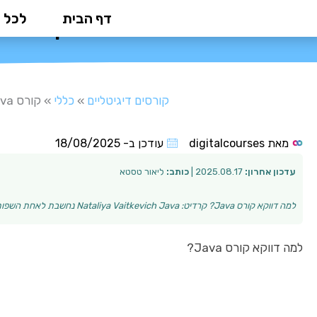
ילוג
דף הבית
לכל 
קורס Java: המדריך המלא לכניסה לעולם ההייטק
תוכן
קורסים דיגיטליים
»
כללי
»
קורס Java: המדריך המלא לכניסה לעולם ההייטק
מאת
digitalcourses
עודכן ב-
18/08/2025
עדכון אחרון:
2025.08.17 |
כותב:
ליאור טסטא
למה דווקא קורס Java? קרדיט: Nataliya Vaitkevich Java נחשבת לאחת השפות הפופולריות והמשמעותיות בעולם ההייטק. היא משמשת לבניית אפליקציות אנדרואיד, פיתוח …
למה דווקא קורס Java?