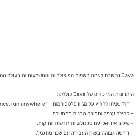
Java נחשבת לאחת השפות הפופולריות והמשמעותיות בעולם ההייטק. היא משמשת לבניית אפליקציות אנדרואיד, פיתוח מערכות ארגוניות, פיתוח צד שרת (backend) ועוד. לכן, למידה מעמיקה של Java יכולה לפתוח דלתות לקריירה יציבה ומתגמלת.
היתרונות המרכזיים של Java כוללים:
– קוד שניתן להריץ על מגוון פלטפורמות – "write once, run anywhere".
– קהילה ענפה ותמיכה טכנית מתמשכת.
– שילוב אידיאלי עם טכנולוגיות חדשות וותיקות.
– דרישה גבוהה בשוק העבודה עם שכר מתגמל.