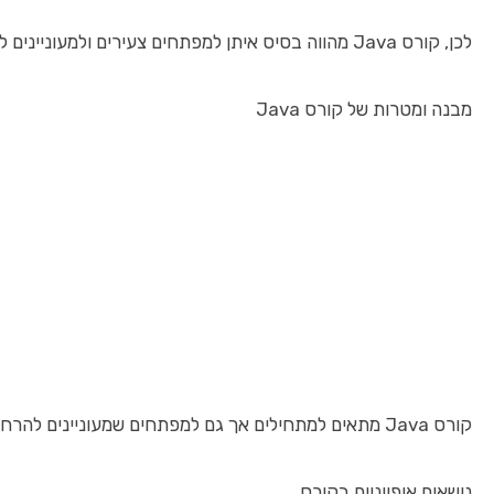
לכן, קורס Java מהווה בסיס איתן למפתחים צעירים ולמעוניינים להיכנס לעולם התכנות עם אפשרויות התפתחות רבות.
מבנה ומטרות של קורס Java
קורס Java מתאים למתחילים אך גם למפתחים שמעוניינים להרחיב את הידע שלהם. במהלך הקורס, הלומדים נחשפים למושגי יסוד ותכנות אובייקט-אוריינטד, ומתקדמים עד לנושאים מתקדמים כמו מבני נתונים וממשקי API.
נושאים אופייניים בקורס