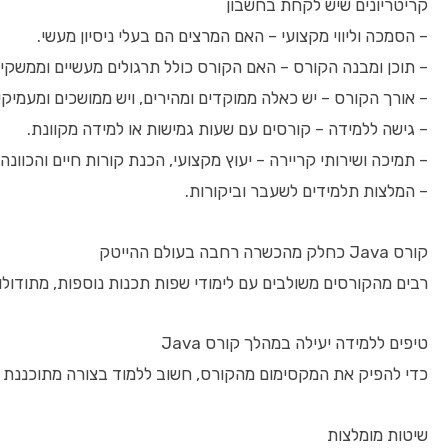
קריטריונים שיש לקחת בחשבון
– הסמכה וליווי מקצועי – האם המרצים הם בעלי ניסיון מעשי.
– תוכן ומבנה הקורס – האם הקורס כולל תרגולים מעשיים וממשקי 
– אורך הקורס – יש כאלה ממוקדים ומהירים, ויש ממושכים ומעמיקי
– גישה ללמידה – קורסים עם שעות גמישות או למידה מקוונת.
– תמיכה ושירותי קריירה – יעוץ מקצועי, הכנת קורות חיים והכוונה
– המלצות תלמידים לשעבר וביקורות.
קורס Java כחלק מהכשרה רחבה בעולם ההייטק
רבים מהקורסים משולבים עם לימודי שפות תכנות נוספות, מתודולוגיות Agile, DevOps וכו'. כדאי לבדוק אם הקורס מאפשר כיסוי רחב יותר, המקנה יתרון בשו
טיפים ללמידה יעילה במהלך קורס Java
כדי להפיק את המקסימום מהקורס, חשוב ללמוד בצורה מתוכננת ו
שיטות מומלצות