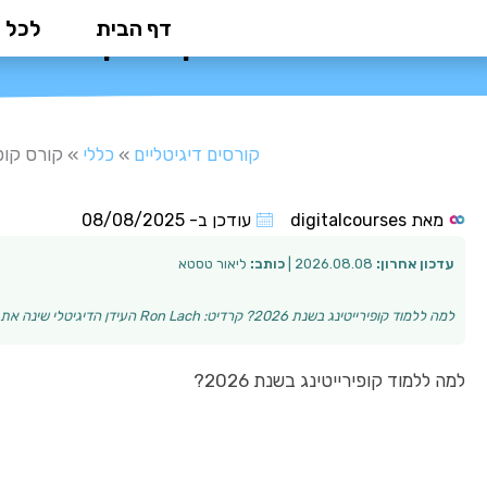
ילוג
דף הבית
לכל 
קורס קופירייטינג: המ
תוכן
קורסים דיגיטליים
»
כללי
»
קורס קופיריי
מאת
digitalcourses
עודכן ב-
08/08/2025
עדכון אחרון:
2026.08.08 |
כותב:
ליאור טסטא
למה ללמוד קופירייטינג בשנת 2026? קרדיט: Ron Lach העידן הדיגיטלי שינה את אופן התקשורת והשיווק בעולם העסקי. כיום, כתיבה שיווקית אפקטיבית היא מיומנות חיו…
למה ללמוד קופירייטינג בשנת 2026?