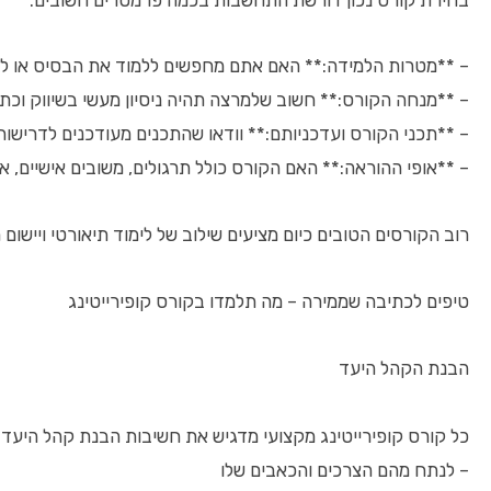
– **מטרות הלמידה:** האם אתם מחפשים ללמוד את הבסיס או לש
– **מנחה הקורס:** חשוב שלמרצה תהיה ניסיון מעשי בשיווק וכ
– **תכני הקורס ועדכניותם:** וודאו שהתכנים מעודכנים לדרישות השוק ב-2026 וכוללים דוגמא
– **אופי ההוראה:** האם הקורס כולל תרגולים, משובים אישיים, א
רוב הקורסים הטובים כיום מציעים שילוב של לימוד תיאורטי וייש
טיפים לכתיבה שממירה – מה תלמדו בקורס קופירייטינג
הבנת הקהל היעד
כל קורס קופירייטינג מקצועי מדגיש את חשיבות הבנת קהל היעד:
– לנתח מהם הצרכים והכאבים שלו