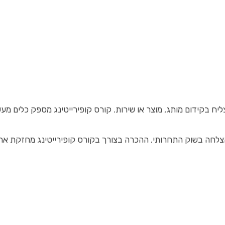
קורס קופירייטינג מספק כלים מעשיים שיעזרו לכם ללמוד כיצד ליצור תוכן שמרגש, משכנ
חה בשוק התחרותי. ההכרה בצורך בקורס קופירייטינג מחזקת את החשי