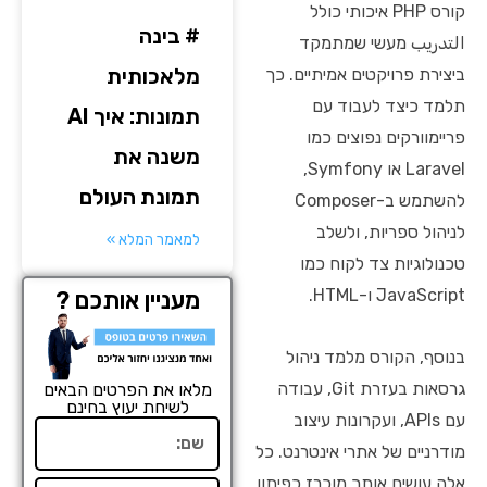
קורס PHP איכותי כולל
# בינה
التدريب מעשי שמתמקד
מלאכותית
ביצירת פרויקטים אמיתיים. כך
תלמד כיצד לעבוד עם
תמונות: איך AI
פריימוורקים נפוצים כמו
משנה את
Laravel או Symfony,
תמונת העולם
להשתמש ב-Composer
לניהול ספריות, ולשלב
למאמר המלא »
טכנולוגיות צד לקוח כמו
JavaScript ו-HTML.
מעניין אותכם ?
בנוסף, הקורס מלמד ניהול
גרסאות בעזרת Git, עבודה
מלאו את הפרטים הבאים
לשיחת יעוץ בחינם
עם APIs, ועקרונות עיצוב
שם
מודרניים של אתרי אינטרנט. כל
אלה עושים אותך מוכרז כפיתון