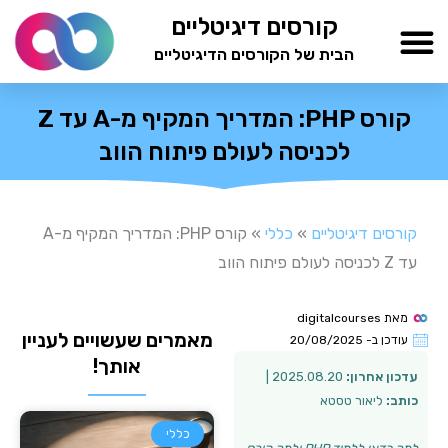
ילוג
קורסים דיגיטליים
תוכן
הבית של הקורסים הדיגיטליים
TESTAMIND Academy
קורס PHP: המדריך המקיף מ-A עד Z
לכניסה לעולם פיתוח הווב
קורסים דיגיטליים
»
כללי
»
קורס PHP: המדריך המקיף מ-A
עד Z לכניסה לעולם פיתוח הווב
מאת
digitalcourses
מאמרים שעשויים לעניין
עודכן ב-
20/08/2025
אותך!
עדכון אחרון:
2025.08.20 |
כותב:
ליאור טסטא
כללי