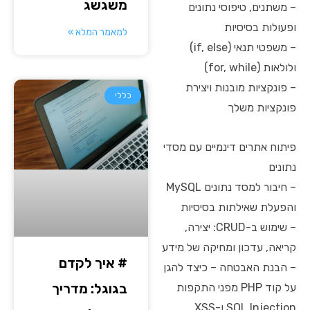
משגשג
– משתנים, טיפוסי נתונים
ופעולות בסיסיות
למאמר המלא »
– משפטי תנאי (if, else)
ולולאות (for, while)
– פונקציות מובנות ויצירת
כללי
פונקציות משלך
פיתוח אתרים דינמיים עם מסדי
נתונים
– חיבור למסד נתונים MySQL
והפעלת שאילתות בסיסיות
– שימוש ב-CRUD: יצירה,
קריאה, עדכון ומחיקה של מידע
# איך לקדם
– הבנת האבטחה – כיצד להגן
בגוגל: מדריך
על קוד PHP מפני התקפות
SQL Injection ו-XSS