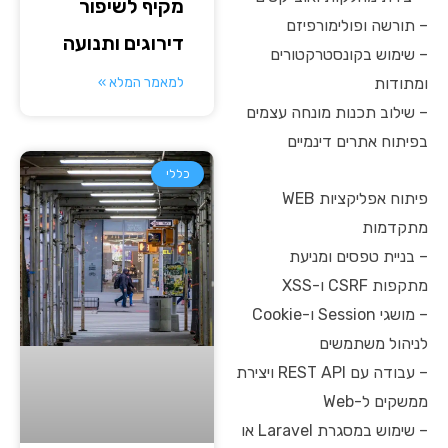
מקיף לשיפור
– תורשה ופולימורפיזם
דירוגים ותנועה
– שימוש בקונסטרקטורים
ומתודות
למאמר המלא »
– שילוב תכנות מונחה עצמים
בפיתוח אתרים דינמיים
כללי
פיתוח אפליקציות WEB
מתקדמות
– בניית טפסים ומניעת
מתקפות CSRF ו-XSS
– מושגי Session ו-Cookie
לניהול משתמשים
– עבודה עם REST API ויצירת
ממשקים ל-Web
– שימוש במסגרת Laravel או