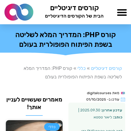
ילוג
קורסים דיגיטליים
תוכן
הבית של הקורסים הדיגיטליים
TESTAMIND Academy
קורס PHP: המדריך המלא לשליטה
בשפת הפיתוח הפופולרית בעולם
קורסים דיגיטליים
»
כללי
»
קורס PHP: המדריך המלא
לשליטה בשפת הפיתוח הפופולרית בעולם
מאת
digitalcourses
מאמרים שעשויים לעניין
עודכן ב-
01/10/2025
אותך!
עדכון אחרון:
2025.09.30 |
כותב:
ליאור טסטא
כללי