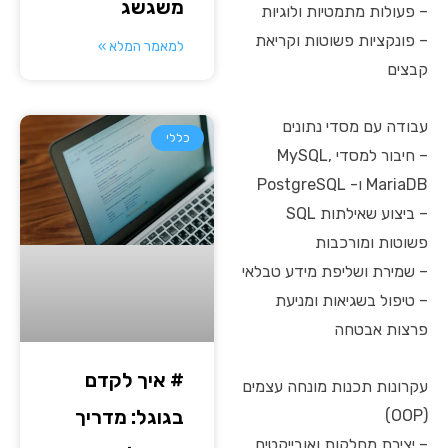
משגשג
– פעולות מתמטיות ולוגיות
– פונקציות פשוטות וקריאת
למאמר המלא »
קבצים
עבודה עם מסדי נתונים
כללי
– חיבור למסדי MySQL,
MariaDB ו- PostgreSQL
– ביצוע שאילתות SQL
פשוטות ומורכבות
– שמירת ושליפת מידע טבלאי
– טיפול בשגיאות ומניעת
פרצות אבטחה
# איך לקדם
עקרונות תכנות מונחה עצמים
בגוגל: מדריך
(OOP)
– יצירת מחלקות ואובייקטים