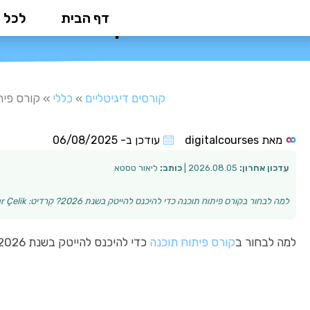
ילוג
דף הבית
לכל 
קורס פיתוח תוכנה: ה
תוכן
קורסים דיגיטליים
»
כללי
»
קורס פיתוח ת
מאת
digitalcourses
עודכן ב-
06/08/2025
עדכון אחרון:
2026.08.05 |
כותב:
ליאור טסטא
למה לבחור בקורס פיתוח תוכנה כדי להיכנס להייטק בשנת 2026? קרדיט: Yusuf Timur Çelik עולם ההייטק רק מתרחב, והביקוש למפתחים מקצועיים ממשיך לגדול בקצב מהיר…
למה לבחור ב
קורס פיתוח תוכנה
כדי להיכנס להייטק בשנת 2026?