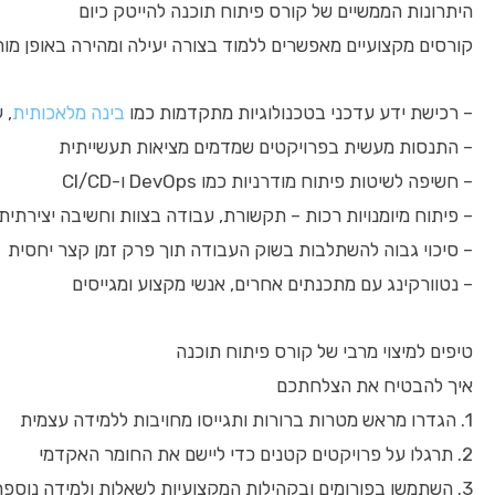
היתרונות הממשיים של קורס פיתוח תוכנה להייטק כיום
קורסים מקצועיים מאפשרים ללמוד בצורה יעילה ומהירה באופן מו
– רכישת ידע עדכני בטכנולוגיות מתקדמות כמו
בינה מלאכותית
, 
– התנסות מעשית בפרויקטים שמדמים מציאות תעשייתית
– חשיפה לשיטות פיתוח מודרניות כמו DevOps ו-CI/CD
– פיתוח מיומנויות רכות – תקשורת, עבודה בצוות וחשיבה יצירתית
– סיכוי גבוה להשתלבות בשוק העבודה תוך פרק זמן קצר יחסית
– נטוורקינג עם מתכנתים אחרים, אנשי מקצוע ומגייסים
טיפים למיצוי מרבי של קורס פיתוח תוכנה
איך להבטיח את הצלחתכם
1. הגדרו מראש מטרות ברורות ותגייסו מחויבות ללמידה עצמית
2. תרגלו על פרויקטים קטנים כדי ליישם את החומר האקדמי
3. השתמשו בפורומים ובקהילות המקצועיות לשאלות ולמידה נוספת