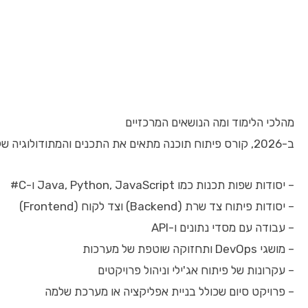
מהלכי הלימוד ומה הנושאים המרכזיים
ב-2026, קורס פיתוח תוכנה מתאים את התכנים והמתודולוגיה שלו לשינויים המהירים בעולם הטכנולוגיה. לרוב, הקורס מחולק למספר שלבים שמקיפים את כל התהליך:
– יסודות שפות תכנות כמו Java, Python, JavaScript ו-C#
– יסודות פיתוח צד שרת (Backend) וצד לקוח (Frontend)
– עבודה עם מסדי נתונים ו-API
– מושגי DevOps ותחזוקה שוטפת של מערכות
– עקרונות של פיתוח אג'ילי וניהול פרויקטים
– פרויקט סיום שכולל בניית אפליקציה או מערכת שלמה