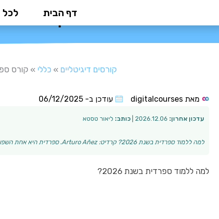
ילוג
דף הבית
לכל 
קורס ספרדית
תוכן
קורסים דיגיטליים
»
כללי
»
קורס ספרד
מאת
digitalcourses
עודכן ב-
06/12/2025
עדכון אחרון:
2026.12.06 |
כותב:
ליאור טסטא
למה ללמוד ספרדית בשנת 2026? קרדיט: Arturo Añez. ספרדית היא אחת השפות המדוברות ביותר בעולם, עם מעל 580 מיליון דוברי שפה ברחבי הגלובוס. בשנת 2026, קורס …
למה ללמוד ספרדית בשנת 2026?