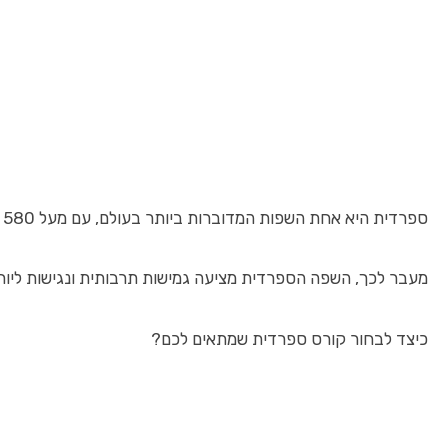
ספרדית היא אחת השפות המדוברות ביותר בעולם, עם מעל 580 מיליון דוברי שפה ברחבי הגלובוס. בשנת 2026,
מעבר לכך, השפה הספרדית מציעה גמישות תרבותית ונגישות ליותר מ-20 מדינות דוברות ספרדית, החל מארצות אמריקה הלטינית ועד ספרד עצמה. עם טכנולוגיות חדשות ללימוד שפות, ואפשרויות מקוונות מגוונות, כיום קל יותר מאי פעם להתחיל קורס ספרדית ולהתקדם 
כיצד לבחור קורס ספרדית שמתאים לכם?