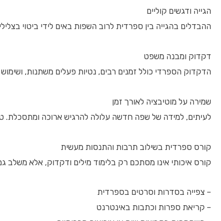
הגייה ודגשים קוליים
ההבדלים בהגייה בין ספרדית לרוב השפות באים לידי ביטוי בצלילים שמקורם באותיות r ו-l, וכן בהגיית תנועות. תרגול קבוע עם מורים ו
דקדוק ומבנה משפט
הדקדוק הספרדי כולל זמנים רבים, נטיות פעלים משתנות, ושימוש
שמירה על מוטיבציה לאורך זמן
לעיתים, למידה של שפה חדשה עלולה להרגיש ארוכה ומתסכלת. טיפ 
קורס ספרדית בשילוב תרבות והתנסות מעשית
קורס איכותי אינו מסתכם רק בלימוד מילים ודקדוק, אלא משלב ג
– צפייה בסדרות וסרטים בספרדית
– קריאת ספרות וכתבות באינטרנט