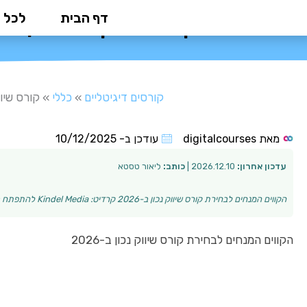
ילוג
דף הבית
לכל 
קורס שיווק: המדריך המלא לשנת 2026 לבחירת המסלו
תוכן
קורסים דיגיטליים
»
כללי
»
קורס שיווק: המדריך 
מאת
digitalcourses
עודכן ב-
10/12/2025
עדכון אחרון:
2026.12.10 |
כותב:
ליאור טסטא
הקווים המנחים לבחירת קורס שיווק נכון ב-2026 קרדיט: Kindel Media להתפתח בעולם השיווק הדינמי מחייב התחדשות מתמדת ולמידה מתקדמת. אם אתם מחפשים קורס שיווק…
הקווים המנחים לבחירת קורס שיווק נכון ב-2026