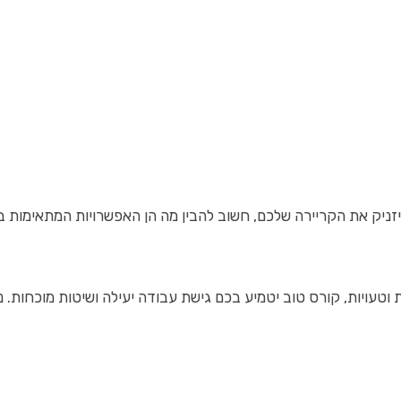
וון – החל מהיבטים דיגיטליים, דרך שיווק תוכן, ועד לניתוח נתונים ואופטימיזציה. בחירת המסלול המתאים לכם תתבסס על הצרכים האישיים, 
נות וטעויות, קורס טוב יטמיע בכם גישת עבודה יעילה ושיטות מוכחו