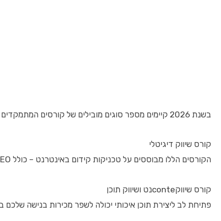
בשנת 2026 קיימים מספר סוגים מובילים של קורסים המתמקדים בתחומים שונים בשיווק, ולכן עובדה זו צריכה להנחות את הבחירה שלכם.
קורס שיווק דיגיטלי
הקורסים הללו מבוססים על טכניקות קידום באינטרנט – כולל SEO, פרסום ממומן ברשתות חברתיות, דוא"ל מרקטינג ועוד. למי שמתעניין במגמות המובילות של השיווק וחש מנוף חזק להגעה ללקוחות, קורס זה הוא נדבך חובה. דוגמאות לתכנים: ניתוח תנועת גולשים, בניית קמפיינים בפייסבוק, גוגל אדס ואופטימיזציה.
קורס שיווקconteנט ושיווק תוכן
פתיחת לב ליצירת תוכן איכותי יכולה לשפר מכירות בנישה שלכם בצ