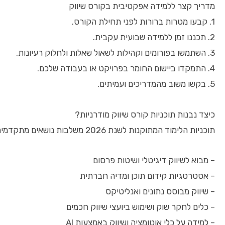
מדריך קצר ללמידה אפקטיבית בקורס שיווק
1. קבעו מטרות ברורות לפני תחילת הקורס.
2. תכננו זמן ללמידה שבועית עקבית.
3. השתמשו בפורומים וקהילות לשאול שאלות ולחלוק רעיונות.
4. התמקדו ביישום החומר בפרויקט או בעבודה שלכם.
5. בקשו משוב מהמדריכים ועמיתים.
כיצד נבנות תוכניות קורס שיווק מודרניות?
תוכניות הלימוד המתוקנות לשנת 2026 משלבות נושאים מתקדמים ויישומיים שמתאימים לשוק העבודה המשתנה במהירות:
– מבוא לשיווק דיגיטלי ושיטות פרסום
– אסטרטגיות קידום תוכן ומדיה חברתית
– שיווק מבוסס נתונים ואנליטיקס
– כלים לחקר שוק ושימוש ביועצי שיווק חכמים
– למידה על כלי אוטומציה ושיווק באמצעות AI