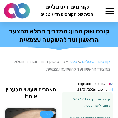
ילוג
קורסים דיגיטליים
תוכן
הבית של הקורסים הדיגיטליים
TESTAMIND Academy
קורס שוק ההון: המדריך המלא מהצעד
הראשון ועד להשקעה עצמאית
קורסים דיגיטליים
»
כללי
»
קורס שוק ההון: המדריך המלא
מהצעד הראשון ועד להשקעה עצמאית
מאת
digitalcourses
מאמרים שעשויים לעניין
עודכן ב-
28/01/2026
אותך!
עדכון אחרון:
2026.01.27 |
כותב:
ליאור טסטא
כללי