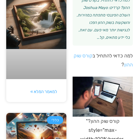
למה כדאי להתחיל בקורס שוק
ההון? קרדיט: Joshua Mayo
העולם הפיננסי מתפתח במהירות,
והשקעות בשוק ההון הפכו
לנגישות יותר מאי פעם. עם זאת,
בלי ידע מתאים, קל…
למה כדאי להתחיל ב
קורס שוק
ההון
?
למאמר המלא »
כללי
קורס שוק ההון?"
style="max-