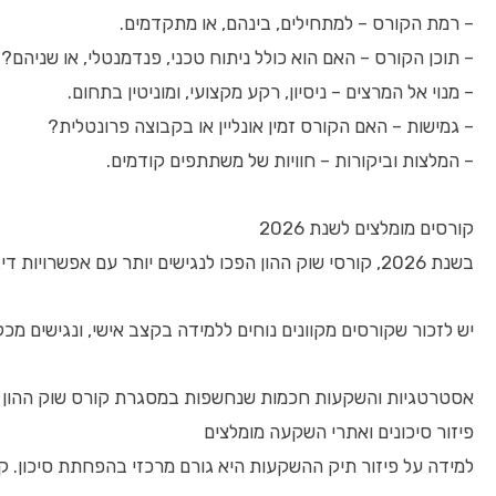
– רמת הקורס – למתחילים, בינהם, או מתקדמים.
– תוכן הקורס – האם הוא כולל ניתוח טכני, פנדמנטלי, או שניהם?
– מנוי אל המרצים – ניסיון, רקע מקצועי, ומוניטין בתחום.
– גמישות – האם הקורס זמין אונליין או בקבוצה פרונטלית?
– המלצות וביקורות – חוויות של משתתפים קודמים.
קורסים מומלצים לשנת 2026
בשנת 2026, קורסי שוק ההון הפכו לנגישים יותר עם אפשרויות דיגיטליות מתקדמות. לדוגמה, מרכזים לימודיים כמו “קורסים פיננסיים מתקדמים” מקנים לכל משתתף גישה לחומרים מעודכנים בזמן אמת, סימולציות מסחר חיות ותמיכה מקצועית.
יש לזכור שקורסים מקוונים נוחים ללמידה בקצב אישי, ונגישים מכ
אסטרטגיות והשקעות חכמות שנחשפות במסגרת קורס שוק ההון
פיזור סיכונים ואתרי השקעה מומלצים
למידה על פיזור תיק ההשקעות היא גורם מרכזי בהפחתת סיכון. קורס