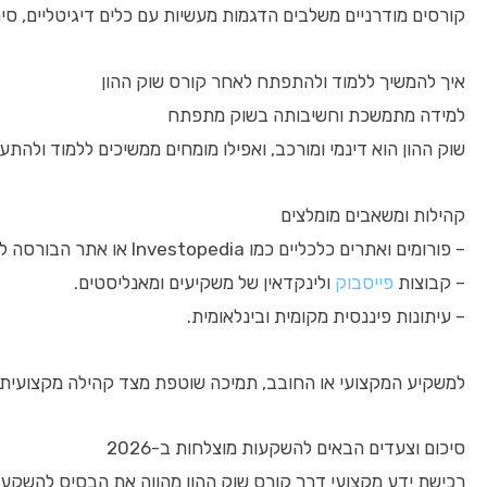
קורסים מודרניים משלבים הדגמות מעשיות עם כלים דיגיטליים, סי
איך להמשיך ללמוד ולהתפתח לאחר קורס שוק ההון
למידה מתמשכת וחשיבותה בשוק מתפתח
שוק ההון הוא דינמי ומורכב, ואפילו מומחים ממשיכים ללמוד ולה
קהילות ומשאבים מומלצים
– פורומים ואתרים כלכליים כמו Investopedia או אתר הבורסה לניירות ערך תל אביב.
– קבוצות
פייסבוק
ולינקדאין של משקיעים ומאנליסטים.
– עיתונות פיננסית מקומית ובינלאומית.
למשקיע המקצועי או החובב, תמיכה שוטפת מצד קהילה מקצועית מ
סיכום וצעדים הבאים להשקעות מוצלחות ב-2026
רכישת ידע מקצועי דרך קורס שוק ההון מהווה את הבסיס להשקעות 