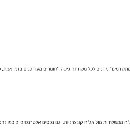
משלתיות מול אג"ח קונצרניות, וגם נכסים אלטרנטיביים כמו נדל"ן או 