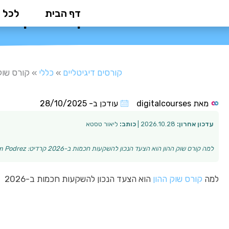
ילוג
דף הבית
לכל 
קורס שוק ההון: המד
תוכן
קורסים דיגיטליים
»
כללי
»
קורס שוק ההו
מאת
digitalcourses
עודכן ב-
28/10/2025
עדכון אחרון:
2026.10.28 |
כותב:
ליאור טסטא
למה קורס שוק ההון הוא הצעד הנכון להשקעות חכמות ב-2026 קרדיט: Artem Podrez כסף שעובד בשבילך ולא ההפך – זו השאיפה של כל משקיע. עם התחזיות הכלכליות המשתנ…
למה
קורס שוק ההון
הוא הצעד הנכון להשקעות חכמות ב-2026