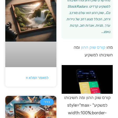
מהו קורס שוק ההון ומה חשיבותו
למשקיע קרדיט: StockRadars
Co., שוק ההון הוא עולם מורכב
ורחב, הכולל מגוון רחב של ניירות
ערך, מניות, אגרות חוב, קרנות
נאמנ…
מהו
קורס שוק ההון
ומה
חשיבותו למשקיע
למאמר המלא »
קורס שוק ההון ומה חשיבותו
כללי
למשקיע" style="max-
width:100%;border-