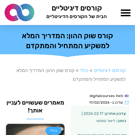
ילוג
קורסים דיגיטליים
תוכן
הבית של הקורסים הדיגיטליים
TESTAMIND Academy
קורס שוק ההון: המדריך המלא
למשקיע המתחיל והמתקדם
קורסים דיגיטליים
»
כללי
»
קורס שוק ההון: המדריך המלא
למשקיע המתחיל והמתקדם
מאת
digitalcourses
מאמרים שעשויים לעניין
עודכן ב-
17/02/2026
אותך!
עדכון אחרון:
2026.02.17 |
כותב:
ליאור טסטא
כללי