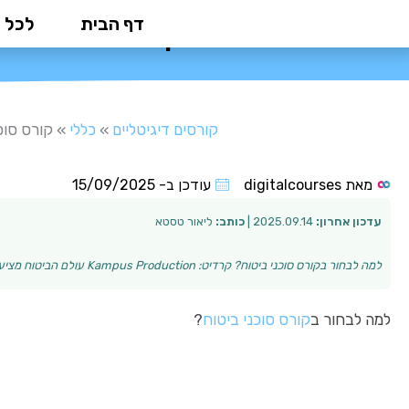
ילוג
דף הבית
לכל 
קורס סוכני ביט
תוכן
קורסים דיגיטליים
»
כללי
»
קורס סוכ
מאת
digitalcourses
עודכן ב-
15/09/2025
עדכון אחרון:
2025.09.14 |
כותב:
ליאור טסטא
למה לבחור בקורס סוכני ביטוח? קרדיט: Kampus Production עולם הביטוח מציע הזדמנויות קריירה יציבות ומתגמלות, עם ביקוש גובר לסוכני ביטוח מקצועיים. קורס סוכ…
למה לבחור ב
קורס סוכני ביטוח
?