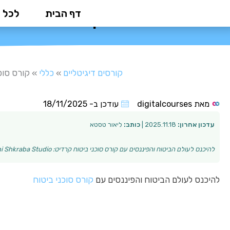
ילוג
דף הבית
לכל 
קורס סוכני ביט
תוכן
קורסים דיגיטליים
»
כללי
»
קורס סוכ
מאת
digitalcourses
עודכן ב-
18/11/2025
עדכון אחרון:
2025.11.18 |
כותב:
ליאור טסטא
להיכנס לעולם הביטוח והפיננסים עם קורס סוכני ביטוח קרדיט: Antoni Shkraba Studio העולם הפיננסי והביטוחי הוא תחום מתפתח ומבוסס מקצועות רבים, הפותח דלתות …
להיכנס לעולם הביטוח והפיננסים עם
קורס סוכני ביטוח