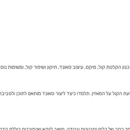
ל, מיקס, עיצוב סאונד, תיקון ושיפור קול, ומשימות נוספות הנדרשות בעבודת הסא
 הקול על המאזין. תלמדו כיצד ליצור סאונד מותאם לתוכן ולסביבה,
בחר רחב של כלים וסגנונות עבודה. חשוב לוודא שהתוכנית כוללת ה