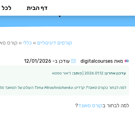
ילוג
דף הבית
לכל 
קורס סאונד: המד
תוכן
קורסים דיגיטליים
»
כללי
»
קורס סאו
מאת
digitalcourses
עודכן ב-
12/01/2026
עדכון אחרון:
2026.01.12 |
כותב:
ליאור טסטא
למה לבחור בקורס סאונד? קרדיט: Tima Miroshnichenko העולם של הסאונד מלא בהזדמנויות מקצועיות מגוונות, החל מהפקות מוזיקליות ועד להפקות קול ותיאטראות. עם ה…
למה לבחור ב
קורס סאונד
?