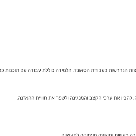
ונד. הלמידה כוללת עבודה עם תוכנות כמו Pro Tools, Ableton Live, Cubase ועו
 להבין את ערכי הקצב והמנגינה ולשפר את חוויית ההאזנה.
דרכה מעשית וחשיפה מעמיקה לתעשייה.