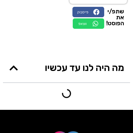
שתפ/י
פייסבוק
את
הפוסט!
ווצאפ
מה היה לנו עד עכשיו