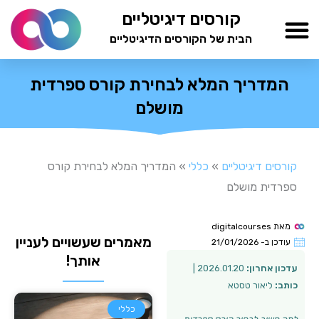
ילוג
קורסים דיגיטליים
תוכן
הבית של הקורסים הדיגיטליים
TESTAMIND Academy
המדריך המלא לבחירת קורס ספרדית
מושלם
קורסים דיגיטליים
»
כללי
»
המדריך המלא לבחירת קורס
ספרדית מושלם
מאת
digitalcourses
מאמרים שעשויים לעניין
עודכן ב-
21/01/2026
אותך!
עדכון אחרון:
2026.01.20 |
כותב:
ליאור טסטא
כללי