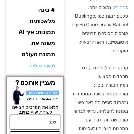
ב
מחירים
נמוכים יותר.
# בינה
פלטפורמות כמו Duolingo,
מלאכותית
Babbel או Coursera מציעות
תמונות: איך AI
קורסים הכוללים תרגילים
אוטומטיים, וידיאו והרצאות
משנה את
מוקלטות.
תמונת העולם
למאמר המלא »
קריטריונים לבחירת קורס
ספרדית מקצועי
מעניין אותכם ?
רמת המורה וניסיונו
מורה מנוסה בשפה הספרדית
ובמתודולוגיית ההוראה היא
מלאו את הפרטים הבאים
מפתח להצלחה. עדיף לבחור
לשיחת יעוץ בחינם
שם
קורס שמדורג גבוה עם
המלצות חיוביות ובעל צוות