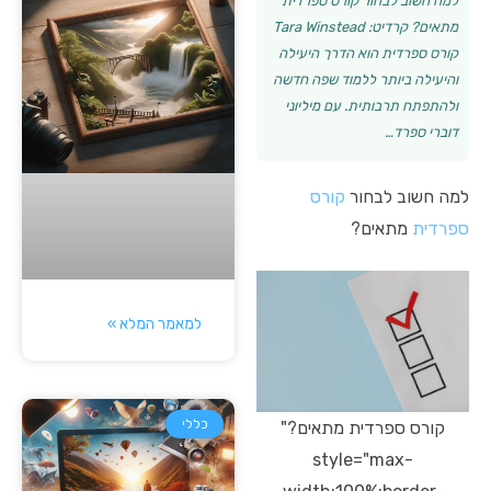
למה חשוב לבחור קורס ספרדית
מתאים? קרדיט: Tara Winstead
קורס ספרדית הוא הדרך היעילה
והיעילה ביותר ללמוד שפה חדשה
ולהתפתח תרבותית. עם מיליוני
דוברי ספרד…
למה חשוב לבחור
קורס
ספרדית
מתאים?
למאמר המלא »
כללי
קורס ספרדית מתאים?"
style="max-