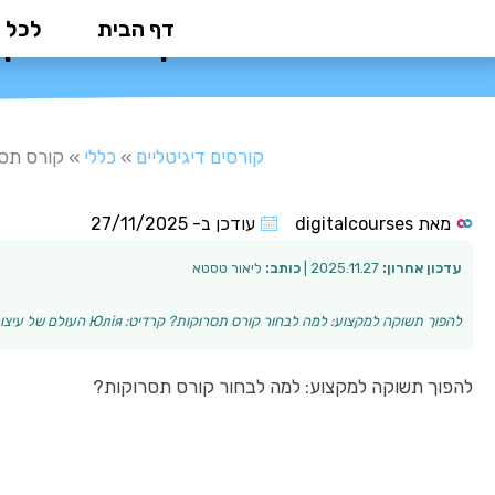
ילוג
דף הבית
לכל 
קורס תסרוקו
תוכן
קורסים דיגיטליים
»
כללי
»
קורס תסר
מאת
digitalcourses
עודכן ב-
27/11/2025
עדכון אחרון:
2025.11.27 |
כותב:
ליאור טסטא
להפוך תשוקה למקצוע: למה לבחור קורס תסרוקות? קרדיט: Юлія העולם של עיצוב השיער הוא תחום שמציע שילוב מושלם בין יצירתיות למקצוענות. רבים מחפשים דרך להפוך …
להפוך תשוקה למקצוע: למה לבחור קורס תסרוקות?