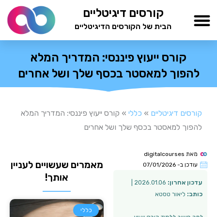
ילוג
קורסים דיגיטליים
תוכן
הבית של הקורסים הדיגיטליים
TESTAMIND Academy
קורס ייעוץ פיננסי: המדריך המלא
להפוך למאסטר בכסף שלך ושל אחרים
קורסים דיגיטליים
»
כללי
»
קורס ייעוץ פיננסי: המדריך המלא
להפוך למאסטר בכסף שלך ושל אחרים
מאת
digitalcourses
מאמרים שעשויים לעניין
עודכן ב-
07/01/2026
אותך!
עדכון אחרון:
2026.01.06 |
כותב:
ליאור טסטא
כללי