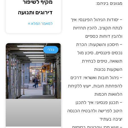
מקיף לשיפור
מגוונים ביניהם:
דירוגים ותנועה
– יסודות הניהול הפיננסי: איך
למאמר המלא »
לנתח תקציב, להכין תחזיות
ולהבין דוחות כספיים
– חיסכון והשקעות: הכרת
כללי
נכסים פיננסיים, סיכון מול
תשואה, טיפים לבחירת
השקעות נכונות
– ניהול חובות ואשראי: דרכים
להפחתת חובות, ייעוץ ללקיחת
הלוואות חכמות
– תכנון פנסיוני: איך לתכנן
היטב לפרישה ולהבטיח הכנסה
יציבה בעתיד
– ייעוץ מס: עקרונות בסיסיים