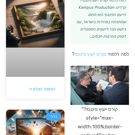
למה ללמוד קורס ייעוץ פיננסי?
קרדיט: Kampus Production
הייעוץ הפיננסי הוא תחום
שמתפתח במהירות בישראל, עם
ביקוש גובר ליועצים המסוגלים
לספק פתרונות חכמים…
למה ללמוד
קורס ייעוץ פיננסי
?
למאמר המלא »
קורס ייעוץ פיננסי?"
כללי
style="max-
width:100%;border-