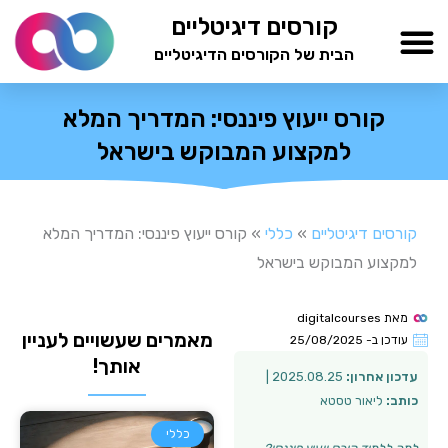
ילוג
קורסים דיגיטליים
תוכן
הבית של הקורסים הדיגיטליים
TESTAMIND Academy
קורס ייעוץ פיננסי: המדריך המלא
למקצוע המבוקש בישראל
קורסים דיגיטליים
»
כללי
»
קורס ייעוץ פיננסי: המדריך המלא
למקצוע המבוקש בישראל
מאת
digitalcourses
מאמרים שעשויים לעניין
עודכן ב-
25/08/2025
אותך!
עדכון אחרון:
2025.08.25 |
כותב:
ליאור טסטא
כללי