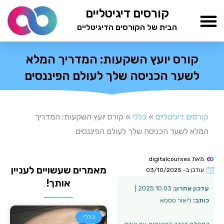
ילוג
קורסים דיגיטליים
תוכן
הבית של הקורסים הדיגיטליים
TESTAMIND Academy
קורס יועץ השקעות: המדריך המלא
לשער הכניסה שלך לעולם הפיננסים
קורסים דיגיטליים
»
כללי
»
קורס יועץ השקעות: המדריך
המלא לשער הכניסה שלך לעולם הפיננסים
מאת
digitalcourses
מאמרים שעשויים לעניין
עודכן ב-
03/10/2025
אותך!
עדכון אחרון:
2025.10.03 |
כותב:
ליאור טסטא
כללי