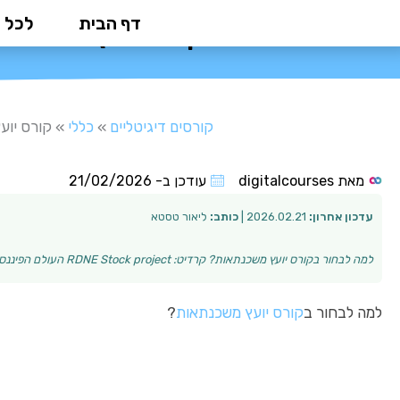
ילוג
דף הבית
לכל 
קורס יועץ משכנת
תוכן
קורסים דיגיטליים
»
כללי
»
קורס יוע
מאת
digitalcourses
עודכן ב-
21/02/2026
עדכון אחרון:
2026.02.21 |
כותב:
ליאור טסטא
למה לבחור בקורס יועץ משכנתאות? קרדיט: RDNE Stock project העולם הפיננסי בישראל מתפתח במהירות, ותחום ייעוץ המשכנתאות מבוקש כעת יותר מאי פעם. קורס יועץ מ…
למה לבחור ב
קורס יועץ משכנתאות
?