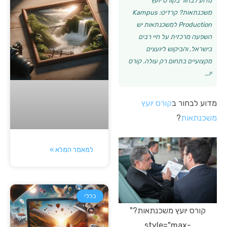
מדוע לבחור בקורס יועץ
משכנתאות? קרדיט: Kampus
Production למשכנתאות יש
השפעה מרכזית על חיי רבים
בישראל, והביקוש ליועצים
מקצועיים בתחום רק עולה. קורס
יו…
מדוע לבחור ב
קורס יועץ
משכנתאות
?
למאמר המלא »
כללי
קורס יועץ משכנתאות?"
style="max-