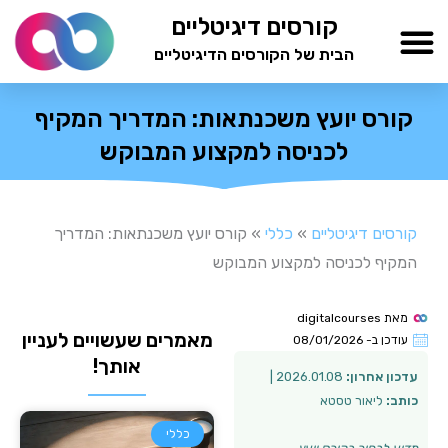
ילוג
קורסים דיגיטליים
תוכן
הבית של הקורסים הדיגיטליים
TESTAMIND Academy
קורס יועץ משכנתאות: המדריך המקיף
לכניסה למקצוע המבוקש
קורסים דיגיטליים
»
כללי
»
קורס יועץ משכנתאות: המדריך
המקיף לכניסה למקצוע המבוקש
מאת
digitalcourses
מאמרים שעשויים לעניין
עודכן ב-
08/01/2026
אותך!
עדכון אחרון:
2026.01.08 |
כותב:
ליאור טסטא
כללי