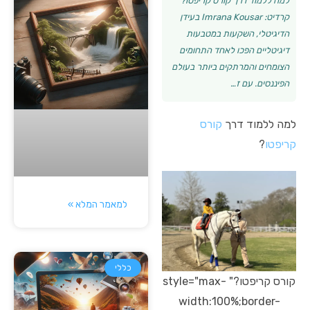
למה ללמוד דרך קורס קריפטו?
קרדיט: Imrana Kousar בעידן
הדיגיטלי, השקעות במטבעות
דיגיטליים הפכו לאחד התחומים
הצומחים והמרתקים ביותר בעולם
הפיננסים. עם ז…
למה ללמוד דרך
קורס
קריפטו
?
למאמר המלא »
כללי
קורס קריפטו?" style="max-
width:100%;border-