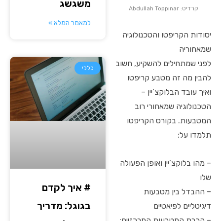
משגשג
קרדיט: Abdullah Toppınar
למאמר המלא »
יסודות הקריפטו והטכנולוגיה
שמאחוריה
לפני שמתחילים להשקיע, חשוב
כללי
להבין מה זה מטבע קריפטו
ואיך עובד הבלוקצ’יין –
הטכנולוגיה שמאחורי רוב
המטבעות. בקורס הקריפטו
תלמדו על:
– מהו בלוקצ’יין ואופן הפעולה
שלו
# איך לקדם
– ההבדל בין מטבעות
בגוגל: מדריך
דיגיטליים לפיאטיים
– הכרת המטבעות המרכזיים: