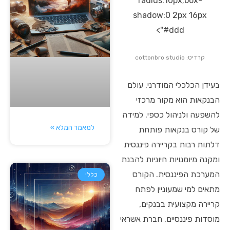
radius:10px;box-
shadow:0 2px 16px
#ddd">
קרדיט: cottonbro studio
בעידן הכלכלי המודרני, עולם
הבנקאות הוא מקור מרכזי
להשפעה ולניהול כספי. למידה
למאמר המלא »
של קורס בנקאות פותחת
דלתות רבות בקריירה פיננסית
ומקנה מיומנויות חיוניות להבנת
המערכת הפיננסית. הקורס
כללי
מתאים למי שמעוניין לפתח
קריירה מקצועית בבנקים,
מוסדות פיננסיים, חברת אשראי