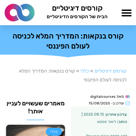
ילוג
קורסים דיגיטליים
תוכן
הבית של הקורסים הדיגיטליים
TESTAMIND Academy
קורס בנקאות: המדריך המלא לכניסה
לעולם הפיננסי
קורסים דיגיטליים
»
כללי
»
קורס בנקאות: המדריך המלא
לכניסה לעולם הפיננסי
מאת
digitalcourses
מאמרים שעשויים לעניין
עודכן ב-
15/08/2025
אותך!
עדכון אחרון:
2025.08.15 |
כותב:
ליאור טסטא
כללי