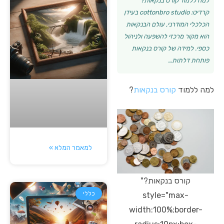
למה ללמוד קורס בנקאות?
קרדיט: cottonbro studio בעידן
הכלכלי המודרני, עולם הבנקאות
הוא מקור מרכזי להשפעה ולניהול
כספי. למידה של קורס בנקאות
פותחת דלתות…
למה ללמוד
קורס בנקאות
?
למאמר המלא »
קורס בנקאות?"
כללי
style="max-
width:100%;border-