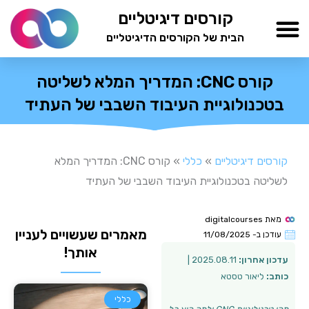
ילוג
קורסים דיגיטליים
תוכן
הבית של הקורסים הדיגיטליים
TESTAMIND Academy
קורס CNC: המדריך המלא לשליטה
בטכנולוגיית העיבוד השבבי של העתיד
קורסים דיגיטליים
»
כללי
»
קורס CNC: המדריך המלא
לשליטה בטכנולוגיית העיבוד השבבי של העתיד
מאת
digitalcourses
מאמרים שעשויים לעניין
עודכן ב-
11/08/2025
אותך!
עדכון אחרון:
2025.08.11 |
כותב:
ליאור טסטא
כללי