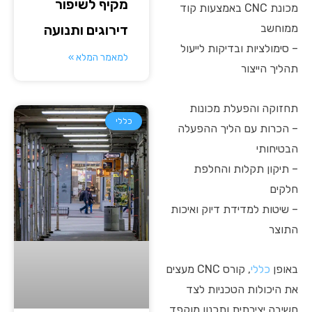
מקיף לשיפור
מכונת CNC באמצעות קוד
ממוחשב
דירוגים ותנועה
– סימולציות ובדיקות לייעול
למאמר המלא »
תהליך הייצור
תחזוקה והפעלת מכונות
כללי
– הכרות עם הליך ההפעלה
הבטיחותי
– תיקון תקלות והחלפת
חלקים
– שיטות למדידת דיוק ואיכות
התוצר
באופן
כללי
, קורס CNC מעצים
את היכולות הטכניות לצד
חשיבה יצירתית ותכנון מוקפד,