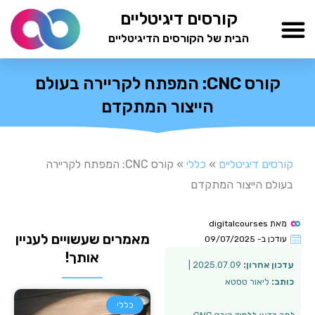
ילוג
קורסים דיגיטליים
תוכן
הבית של הקורסים הדיגיטליים
TESTAMIND Academy
קורס CNC: המפתח לקריירה בעולם
הייצור המתקדם
קורסים דיגיטליים
»
כללי
»
קורס CNC: המפתח לקריירה
בעולם הייצור המתקדם
מאת
digitalcourses
מאמרים שעשויים לעניין
עודכן ב-
09/07/2025
אותך!
עדכון אחרון:
2025.07.09 |
כותב:
ליאור טסטא
כללי