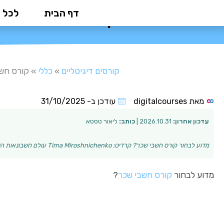
ילוג
דף הבית
לכל 
קורס חשבי שכר: המדריך המלא 2026 ל
תוכן
קורסים דיגיטליים
»
כללי
»
קורס חשבי שכר: ה
מאת
digitalcourses
עודכן ב-
31/10/2025
עדכון אחרון:
2026.10.31 |
כותב:
ליאור טסטא
מדוע לבחור קורס חשבי שכר? קרדיט: Tima Miroshnichenko עולם חשבונאות השכר הוא תחום מקצועי שממשיך לצמוח ולהתפתח, ומציע הזדמנויות תעסוקה יציבות ומתגמלות. …
מדוע לבחור
קורס חשבי שכר
?