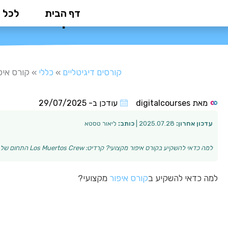
ילוג
דף הבית
לכל 
קורס איפור
תוכן
קורסים דיגיטליים
»
כללי
»
קורס איפ
מאת
digitalcourses
עודכן ב-
29/07/2025
עדכון אחרון:
2025.07.28 |
כותב:
ליאור טסטא
למה כדאי להשקיע בקורס איפור מקצועי? קרדיט: Los Muertos Crew התחום של איפור מקצועי הפך בשנים האחרונות לפופולרי מאוד ומבוקש בקרב נשים וגברים כאחד. קורס …
למה כדאי להשקיע ב
קורס איפור
מקצועי?