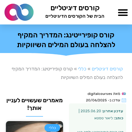
ילוג
קורסים דיגיטליים
תוכן
הבית של הקורסים הדיגיטליים
TESTAMIND Academy
קורס קופירייטינג: המדריך המקיף
להצלחה בעולם המילים השיווקיות
קורסים דיגיטליים
»
כללי
»
קורס קופירייטינג: המדריך המקיף
להצלחה בעולם המילים השיווקיות
מאת
digitalcourses
מאמרים שעשויים לעניין
עודכן ב-
20/06/2025
אותך!
עדכון אחרון:
2025.06.20 |
כותב:
ליאור טסטא
כללי