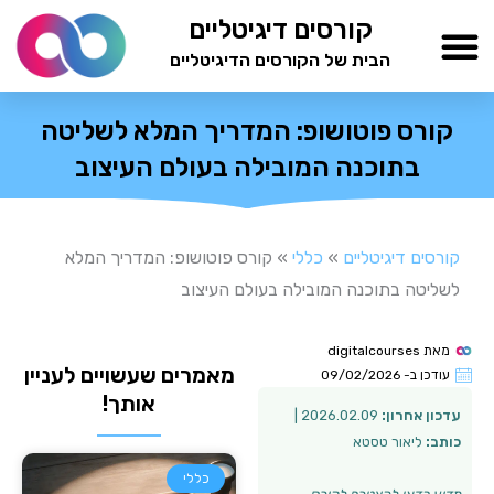
ילוג
קורסים דיגיטליים
תוכן
הבית של הקורסים הדיגיטליים
TESTAMIND Academy
קורס פוטושופ: המדריך המלא לשליטה
בתוכנה המובילה בעולם העיצוב
קורסים דיגיטליים
»
כללי
»
קורס פוטושופ: המדריך המלא
לשליטה בתוכנה המובילה בעולם העיצוב
מאת
digitalcourses
מאמרים שעשויים לעניין
עודכן ב-
09/02/2026
אותך!
עדכון אחרון:
2026.02.09 |
כותב:
ליאור טסטא
כללי