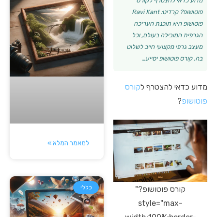
מדוע כדאי להצטרף לקורס
פוטושופ? קרדיט: Ravi Kant
פוטושופ היא תוכנת העריכה
הגרפית המובילה בעולם, וכל
מעצב גרפי מקצועי חייב לשלוט
בה. קורס פוטושופ יסייע…
מדוע כדאי להצטרף ל
קורס
פוטושופ
?
למאמר המלא »
כללי
קורס פוטושופ?"
style="max-