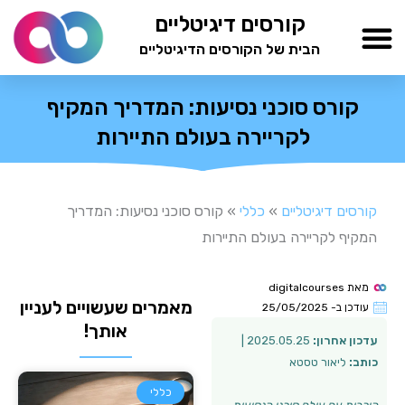
ילוג
קורסים דיגיטליים
תוכן
הבית של הקורסים הדיגיטליים
TESTAMIND Academy
קורס סוכני נסיעות: המדריך המקיף
לקריירה בעולם התיירות
קורסים דיגיטליים
»
כללי
»
קורס סוכני נסיעות: המדריך
המקיף לקריירה בעולם התיירות
מאת
digitalcourses
מאמרים שעשויים לעניין
עודכן ב-
25/05/2025
אותך!
עדכון אחרון:
2025.05.25 |
כותב:
ליאור טסטא
כללי