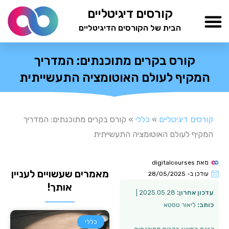
ילוג
קורסים דיגיטליים
תוכן
הבית של הקורסים הדיגיטליים
TESTAMIND Academy
‫קורס בקרים מתוכנתים: המדריך
המקיף לעולם האוטומציה התעשייתית
קורסים דיגיטליים
»
כללי
»
‫קורס בקרים מתוכנתים: המדריך
המקיף לעולם האוטומציה התעשייתית
מאת
digitalcourses
מאמרים שעשויים לעניין
עודכן ב-
28/05/2025
אותך!
עדכון אחרון:
2025.05.28 |
כותב:
ליאור טסטא
כללי