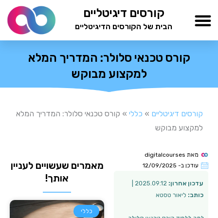
ילוג
קורסים דיגיטליים
תוכן
הבית של הקורסים הדיגיטליים
TESTAMIND Academy
קורס טכנאי סלולר: המדריך המלא
למקצוע מבוקש
קורסים דיגיטליים
»
כללי
»
קורס טכנאי סלולר: המדריך המלא
למקצוע מבוקש
מאת
digitalcourses
מאמרים שעשויים לעניין
עודכן ב-
12/09/2025
אותך!
עדכון אחרון:
2025.09.12 |
כותב:
ליאור טסטא
כללי