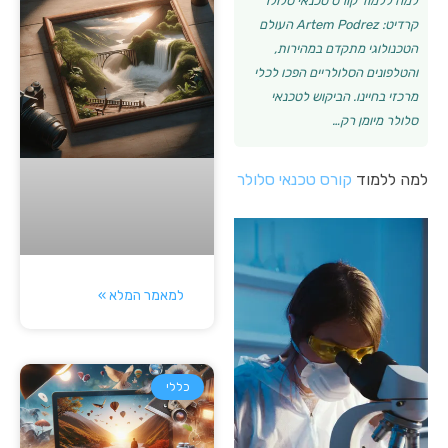
למה ללמוד קורס טכנאי סלולר
קרדיט: Artem Podrez העולם
הטכנולוגי מתקדם במהירות,
והטלפונים הסלולריים הפכו לכלי
מרכזי בחיינו. הביקוש לטכנאי
סלולר מיומן רק…
למה ללמוד
קורס טכנאי סלולר
למאמר המלא »
כללי