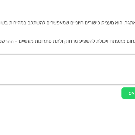
אתגר. הוא מעניק כישורים חיוניים שמאפשרים להשתלב במהירות בשו
חוק ולתת פתרונות מעשיים – ההרשמה לקורס טכנאי סלולר היא הצעד המתאים. גשו עוד היום ל-
אפ