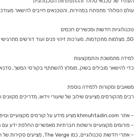
העתיד של טכנאי סלולר וההתפתחות הטכנולוגית
עולם הסלולר מתפתח במהירות, והטכנאים חייבים להישאר מעודכנ
טכנולוגיות חדשות ומכשירים חכמים
5G, מצלמות מתקדמות, מערכות זיהוי פנים ועוד דורשים מתרגישי טכנאות סלולר ידע מתחדש וטכנולוגיות חדשות בתיקון.
למידה מתמשכת והתמקצעות
כדי להישאר מובילים בשוק, מומלץ להשתתף בקורסי המשך, סדנאות
משאבים ומקורות ללמידה נוספת
רבים מהקורסים מציעים שילוב של שיעורי וידאו, מדריכים מקוונים
– אתר khmuhtadin.com מציע מידע על קורסים מקצועיים וטיפים ייעודיים לתחום טכנאות הסלולר
– פורומים מקצועיים ורשתות חברתיות מאפשרים החלפת ידע עם 
– אתרי חדשות טכנולוגיים, כמו The Verge, מציעים סקירות של חידושים טכנולוגיים חדשים