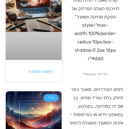
קורס סאונד? ההזדמנות
להיכנס לעולם המרתק של
הפקת מוזיקה וסאונד"
style="max-
width:100%;border-
radius:10px;box-
shadow:0 2px 16px
#ddd">
למאמר המלא »
קרדיט: Pixabay
לימים המודרניים, סאונד הפך
לחלק בלתי נפרד מחיינו. בין
כללי
אם זה במוזיקה, בקולנוע,
במשחקי וידאו או בפרסומות –
איכות הסאונד מסוגלת להפוך