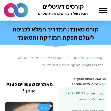
ילוג
קורסים דיגיטליים
תוכן
הבית של הקורסים הדיגיטליים
TESTAMIND Academy
קורס סאונד: המדריך המלא לכניסה
לעולם הפקת המוזיקה והסאונד
קורסים דיגיטליים
»
כללי
»
קורס סאונד: המדריך המלא
לכניסה לעולם הפקת המוזיקה והסאונד
מאת
digitalcourses
מאמרים שעשויים לעניין
עודכן ב-
23/08/2025
אותך!
עדכון אחרון:
2025.08.23 |
כותב:
ליאור טסטא
כללי