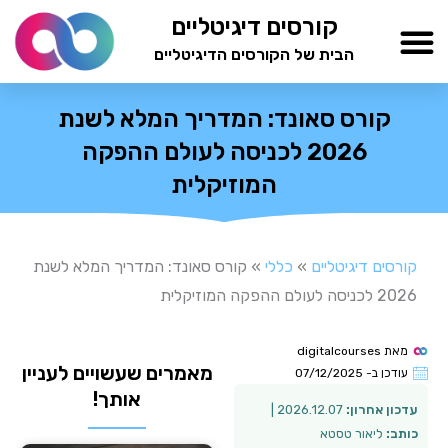
ילוג
קורסים דיגיטליים
תוכן
הבית של הקורסים הדיגיטליים
TESTAMIND Academy
קורס סאונד: המדריך המלא לשנת
2026 לכניסה לעולם ההפקה
המוזיקלית
קורסים דיגיטליים
»
כללי
»
קורס סאונד: המדריך המלא לשנת
2026 לכניסה לעולם ההפקה המוזיקלית
מאת
digitalcourses
מאמרים שעשויים לעניין
עודכן ב-
07/12/2025
אותך!
עדכון אחרון:
2026.12.07 |
כותב:
ליאור טסטא