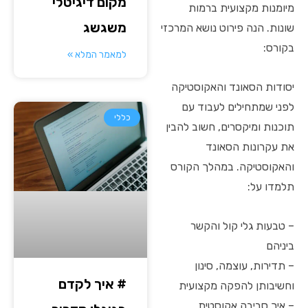
מקום דיגיטלי
מיומנות מקצועית ברמות
משגשג
שונות. הנה פירוט נושא המרכזי
בקורס:
למאמר המלא »
יסודות הסאונד והאקוסטיקה
לפני שמתחילים לעבוד עם
כללי
תוכנות ומיקסרים, חשוב להבין
את עקרונות הסאונד
והאקוסטיקה. במהלך הקורס
תלמדו על:
– טבעות גלי קול והקשר
ביניהם
– תדירות, עוצמה, סינון
# איך לקדם
וחשיבותן להפקה מקצועית
– איך סביבה אקוסטית