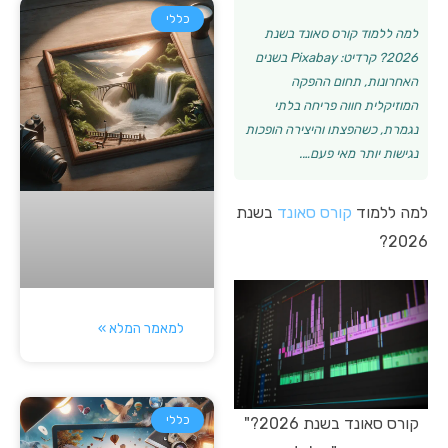
כללי
למה ללמוד קורס סאונד בשנת
2026? קרדיט: Pixabay בשנים
האחרונות, תחום ההפקה
המוזיקלית חווה פריחה בלתי
נגמרת, כשהפצתו והיצירה הופכות
נגישות יותר מאי פעם….
למה ללמוד
קורס סאונד
בשנת
2026?
למאמר המלא »
כללי
קורס סאונד בשנת 2026?"