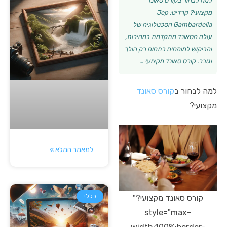
למה לבחור בקורס סאונד
מקצועי? קרדיט: Jep
Gambardella הטכנולוגיה של
עולם הסאונד מתקדמת במהירות,
והביקוש למומחים בתחום רק הולך
וגובר. קורס סאונד מקצועי …
למה לבחור ב
קורס סאונד
מקצועי?
למאמר המלא »
כללי
קורס סאונד מקצועי?"
style="max-