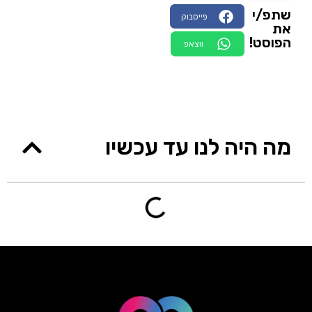
שתפ/י
פייסבוק
את
הפוסט!
ווצאפ
מה היה לנו עד עכשיו