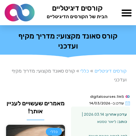
ילוג
קורסים דיגיטליים
תוכן
הבית של הקורסים הדיגיטליים
TESTAMIND Academy
קורס סאונד מקצועי: מדריך מקיף
ועדכני
קורסים דיגיטליים
»
כללי
»
קורס סאונד מקצועי: מדריך מקיף
ועדכני
מאת
digitalcourses
מאמרים שעשויים לעניין
עודכן ב-
14/03/2026
אותך!
עדכון אחרון:
2026.03.14 |
כותב:
ליאור טסטא
כללי