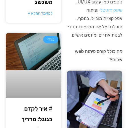
משגשג
נוספים כמו עיצוב UI/UX,
שיווק דיגיטלי
ופיתוח
למאמר המלא »
אפליקציות מובייל. בנוסף,
תוכלו לנצל את המיומנויות כדי
לבנות אתרים ומיזמים אישיים.
כללי
מה כולל קורס פיתוח web
איכותי?
# איך לקדם
בגוגל: מדריך