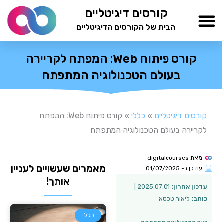
ילוג
קורסים דיגיטליים
תוכן
הבית של הקורסים הדיגיטליים
TESTAMIND Academy
קורס פיתוח Web: המפתח לקריירה
בעולם הטכנולוגיה המתפתח
קורסים דיגיטליים
»
כללי
»
קורס פיתוח Web: המפתח
לקריירה בעולם הטכנולוגיה המתפתח
מאת
digitalcourses
מאמרים שעשויים לעניין
עודכן ב-
01/07/2025
אותך!
עדכון אחרון:
2025.07.01 |
כותב:
ליאור טסטא
כללי