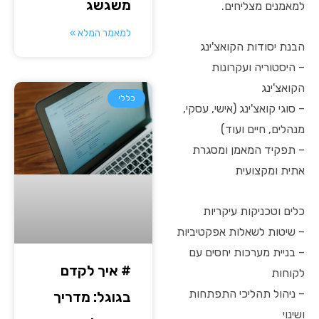
משגשג
למאמנים מצליחים.
למאמר המלא »
הבנת יסודות הקואצ'ינג
– היסטוריה ועקרונות
הקואצ'ינג
כללי
– סוגי קואצ'ינג (אישי, עסקי,
מנהלים, חיים ועוד)
– תפקיד המאמן ומסגרת
אתית ומקצועית
כלים וטכניקות עיקריות
– שיטות לשאלות אפקטיביות
– בניית מערכות יחסים עם
# איך לקדם
לקוחות
– ניהול תהליכי התפתחות
בגוגל: מדריך
ושינוי