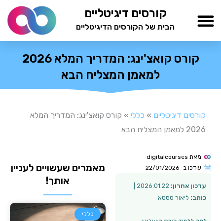
ילוג
קורסים דיגיטליים
תוכן
הבית של הקורסים הדיגיטליים
TESTAMIND Academy
קורס קואצ'ינג: המדריך המלא 2026
למאמן המצליח הבא
קורסים דיגיטליים
»
כללי
»
קורס קואצ'ינג: המדריך המלא
2026 למאמן המצליח הבא
מאת
digitalcourses
מאמרים שעשויים לעניין
עודכן ב-
22/01/2026
אותך!
עדכון אחרון:
2026.01.22 |
כותב:
ליאור טסטא
כללי