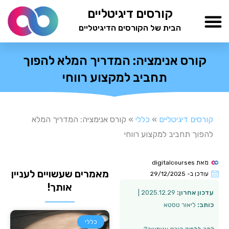
ילוג
קורסים דיגיטליים
תוכן
הבית של הקורסים הדיגיטליים
TESTAMIND Academy
קורס אנימציה: המדריך המלא להפוך
תחביב למקצוע רווחי
קורסים דיגיטליים
»
כללי
»
קורס אנימציה: המדריך המלא
להפוך תחביב למקצוע רווחי
מאת
digitalcourses
מאמרים שעשויים לעניין
עודכן ב-
29/12/2025
אותך!
עדכון אחרון:
2025.12.29 |
כותב:
ליאור טסטא
כללי