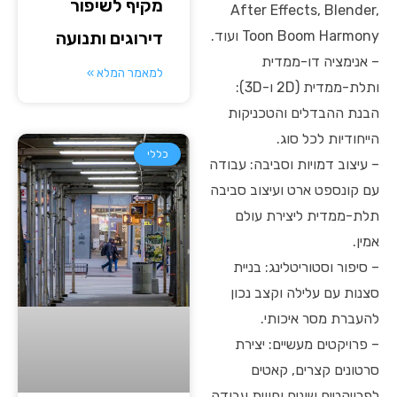
מקיף לשיפור
After Effects, Blender,
Toon Boom Harmony ועוד.
דירוגים ותנועה
– אנימציה דו-ממדית
למאמר המלא »
ותלת-ממדית (2D ו-3D):
הבנת ההבדלים והטכניקות
הייחודיות לכל סוג.
כללי
– עיצוב דמויות וסביבה: עבודה
עם קונספט ארט ועיצוב סביבה
תלת-ממדית ליצירת עולם
אמין.
– סיפור וסטוריטלינג: בניית
סצנות עם עלילה וקצב נכון
להעברת מסר איכותי.
– פרויקטים מעשיים: יצירת
סרטונים קצרים, קאטים
לפרויקטים שונים וחווית עבודה