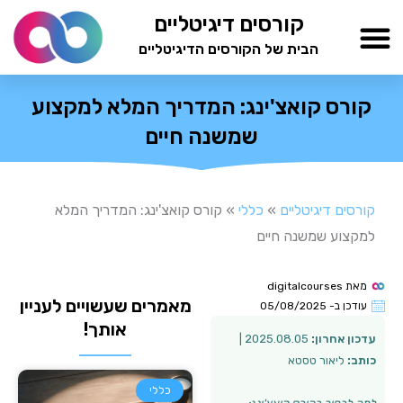
ילוג
קורסים דיגיטליים
תוכן
הבית של הקורסים הדיגיטליים
TESTAMIND Academy
קורס קואצ'ינג: המדריך המלא למקצוע
שמשנה חיים
קורסים דיגיטליים
»
כללי
»
קורס קואצ'ינג: המדריך המלא
למקצוע שמשנה חיים
מאת
digitalcourses
מאמרים שעשויים לעניין
עודכן ב-
05/08/2025
אותך!
עדכון אחרון:
2025.08.05 |
כותב:
ליאור טסטא
כללי