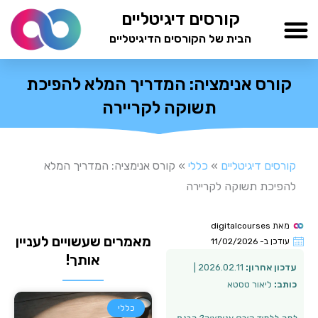
ילוג
קורסים דיגיטליים
תוכן
הבית של הקורסים הדיגיטליים
TESTAMIND Academy
קורס אנימציה: המדריך המלא להפיכת
תשוקה לקריירה
קורסים דיגיטליים
»
כללי
»
קורס אנימציה: המדריך המלא
להפיכת תשוקה לקריירה
מאת
digitalcourses
מאמרים שעשויים לעניין
עודכן ב-
11/02/2026
אותך!
עדכון אחרון:
2026.02.11 |
כותב:
ליאור טסטא
כללי