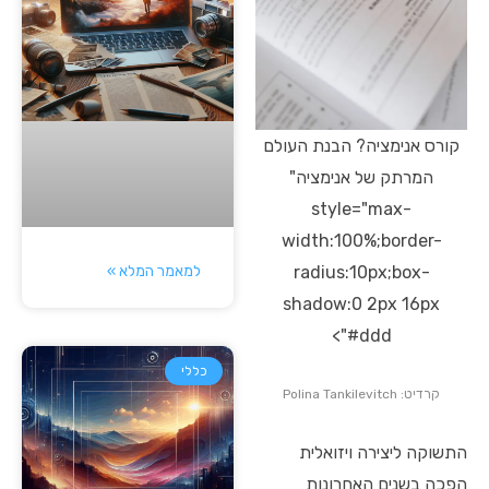
קורס אנימציה? הבנת העולם
המרתק של אנימציה"
style="max-
width:100%;border-
למאמר המלא »
radius:10px;box-
shadow:0 2px 16px
#ddd">
כללי
קרדיט: Polina Tankilevitch
התשוקה ליצירה ויזואלית
הפכה בשנים האחרונות