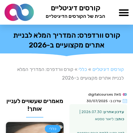
ילוג
קורסים דיגיטליים
תוכן
הבית של הקורסים הדיגיטליים
TESTAMIND Academy
קורס וורדפרס: המדריך המלא לבניית
אתרים מקצועיים ב-2026
קורסים דיגיטליים
»
כללי
»
קורס וורדפרס: המדריך המלא
לבניית אתרים מקצועיים ב-2026
מאת
digitalcourses
מאמרים שעשויים לעניין
עודכן ב-
30/07/2025
אותך!
עדכון אחרון:
2026.07.30 |
כותב:
ליאור טסטא
כללי