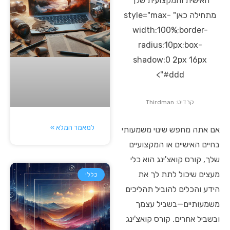
האישית והמקצועית שלך
מתחילה כאן" style="max-
width:100%;border-
radius:10px;box-
shadow:0 2px 16px
#ddd">
קרדיט: Thirdman
למאמר המלא »
אם אתה מחפש שינוי משמעותי
בחיים האישיים או המקצועיים
שלך, קורס קואצ'ינג הוא כלי
מעצים שיכול לתת לך את
כללי
הידע והכלים להוביל תהליכים
משמעותיים—בשביל עצמך
ובשביל אחרים. קורס קואצ'ינג