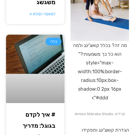
משגשג
למאמר המלא »
כללי
מה זה? בכלל קואצ'ינג ולמה
הוא כל כך משמעותי?"
style="max-
width:100%;border-
radius:10px;box-
shadow:0 2px 16px
#ddd">
# איך לקדם
קרדיט: Antoni Shkraba Studio
בגוגל: מדריך
הגדרת קואצ'ינג ותפקידו