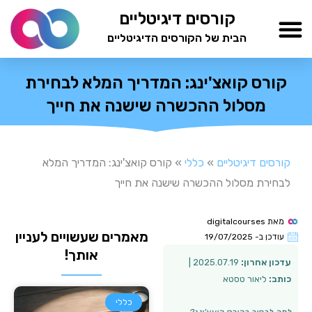
ילוג
קורסים דיגיטליים
תוכן
הבית של הקורסים הדיגיטליים
TESTAMIND Academy
קורס קואצ'ינג: המדריך המלא לבחירת
מסלול ההכשרה שישנה את חייך
קורסים דיגיטליים
»
כללי
»
קורס קואצ'ינג: המדריך המלא
לבחירת מסלול ההכשרה שישנה את חייך
מאת
digitalcourses
מאמרים שעשויים לעניין
עודכן ב-
19/07/2025
אותך!
עדכון אחרון:
2025.07.19 |
כותב:
ליאור טסטא
כללי