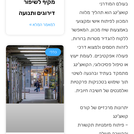
מקיף לשיפור
בעולם המודרני
דירוגים ותנועה
קואצ'ינג הוא תהליך מלווה
המכוון לפיתוח אישי ומקצועי
למאמר המלא »
באמצעות שיח מכוון, המאפשר
ללקוח להגדיר מטרות ברורות,
לזהות חסמים ולמצוא דרכי
כללי
פעולה אפקטיביים. לעומת ייעוץ
או טיפול פסיכולוגי, הקואצ'ינג
מתמקד בעתיד ובהנעה לשינוי
תוך שימוש בטכניקות פרקטיות
ואלמנטים של חשיבה חיובית.
יתרונות מרכזיים של קורס
קואצ'ינג
– פיתוח מיומנויות תקשורת
והקשבה פעילה