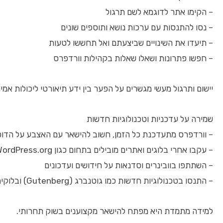
– הקימו אתר לדוגמא לשם תרגול
– נסו להתנסות עם ערכות נושא ותוספים שונים
– תיעדו את השינויים שביצעתם ואל תחששו לטעות
– חפשו פתרונות ושאלו שאלות בקהילות וורדפרס
יישום ותרגול מעשי מגשרים על הפער בין ידע תיאורטי ליכולות אמית
שמירה על עדכניות וטכנולוגיות חדשות
– וורדפרס מתעדכנת כל הזמן, חשוב להישאר עם האצבע על הדו
– עקבו אחרי בלוגים ואתרים מובילים בתחום כגון WordPress.org
– השתתפו בוובינרים וסדנאות על חידושים ועדכונים
– התנסו בטכנולוגיות חדשות כמו גוטנברג (Gutenberg) ובלוקים
למידה מתמדת היא מפתח להישאר מקצוענים בשוק תחרותי.