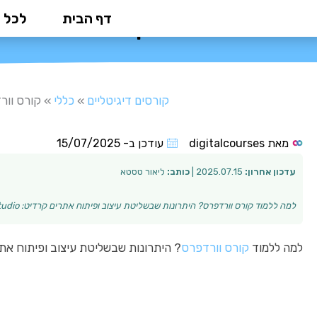
ילוג
דף הבית
לכל 
קורס וורדפרס: מ
תוכן
קורסים דיגיטליים
»
כללי
»
קורס וור
מאת
digitalcourses
עודכן ב-
15/07/2025
עדכון אחרון:
2025.07.15 |
כותב:
ליאור טסטא
למה ללמוד קורס וורדפרס? היתרונות שבשליטת עיצוב ופיתוח אתרים קרדיט: cottonbro studio וורדפרס היא אחת הפלטפורמות הפופולריות ביותר בעולם לבניית אתרים, המ…
למה ללמוד
קורס
וורדפרס
? היתרונות שבשליטת עיצוב ופיתוח את